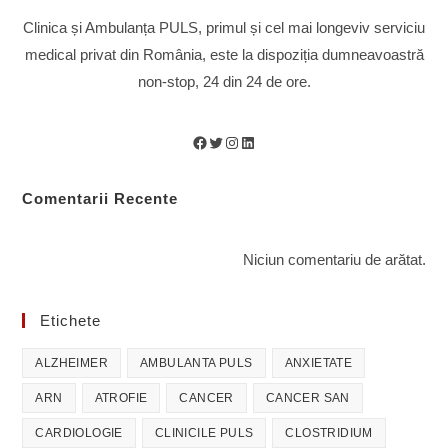
Clinica și Ambulanța PULS, primul și cel mai longeviv serviciu
medical privat din România, este la dispoziția dumneavoastră
non-stop, 24 din 24 de ore.
Facebook
Twitter
Instagram
LinkedIn
Comentarii Recente
Niciun comentariu de arătat.
Etichete
ALZHEIMER
AMBULANTA PULS
ANXIETATE
ARN
ATROFIE
CANCER
CANCER SAN
CARDIOLOGIE
CLINICILE PULS
CLOSTRIDIUM