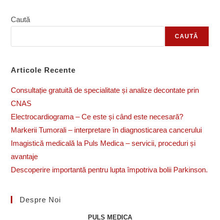
SE
MANIFESTĂ
ȘI
Caută
CUM
SE
CAUTĂ
POATE
TRATA?
Articole Recente
Consultație gratuită de specialitate și analize decontate prin
CNAS
Electrocardiograma – Ce este și când este necesară?
Markerii Tumorali – interpretare în diagnosticarea cancerului
Imagistică medicală la Puls Medica – servicii, proceduri și
avantaje
Descoperire importantă pentru lupta împotriva bolii Parkinson.
Despre Noi
PULS MEDICA