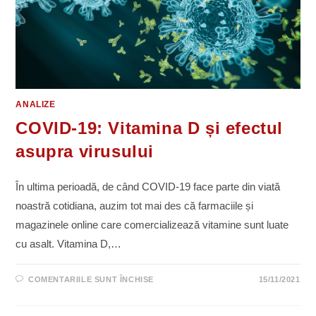
ANALIZE
COVID-19: Vitamina D și efectul
asupra virusului
În ultima perioadă, de când COVID-19 face parte din viată
noastră cotidiana, auzim tot mai des că farmaciile și
magazinele online care comercializează vitamine sunt luate
cu asalt. Vitamina D,…
PENTRU
COMENTARIILE SUNT ÎNCHISE
15/11/2021
COVID-
19:
VITAMINA
D