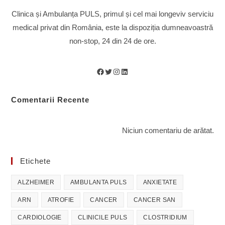
Clinica și Ambulanța PULS, primul și cel mai longeviv serviciu
medical privat din România, este la dispoziția dumneavoastră
non-stop, 24 din 24 de ore.
Facebook
Twitter
Instagram
LinkedIn
Comentarii Recente
Niciun comentariu de arătat.
Etichete
ALZHEIMER
AMBULANTA PULS
ANXIETATE
ARN
ATROFIE
CANCER
CANCER SAN
CARDIOLOGIE
CLINICILE PULS
CLOSTRIDIUM